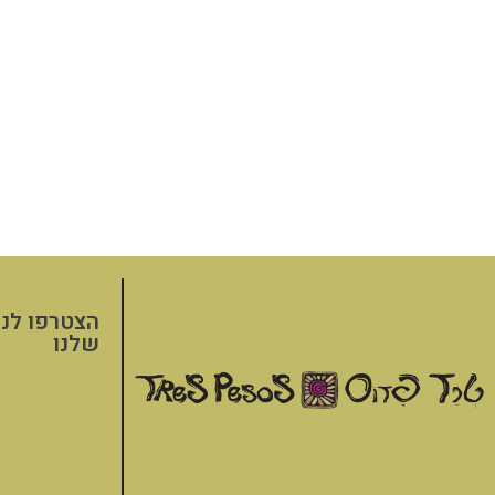
הצטרפו לני
שלנו