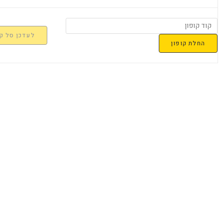
לעדכן סל קנ
החלת קופון