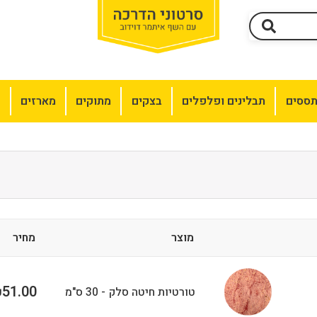
תססים
תבלינים ופלפלים
בצקים
מתוקים
מארזים
מ
מוצר
מחיר
51.00
₪
טורטיות חיטה סלק - 30 ס"מ