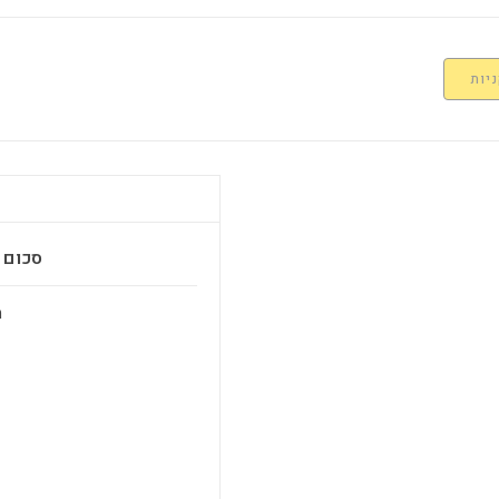
יות
סכום ב
מ