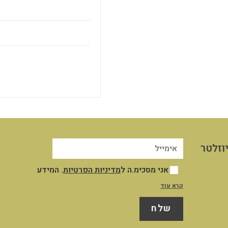
וזלטר
אני מסכימ.ה ל
מדיניות הפרטיות
. המידע
שייאסף אודותיי במסגרת השימוש שלי באתר
קרא עוד
יישמר במאגר המידע שבשליטת החברה לצורך
שלח
ניהול וייעול השירות והקשר עמי, לצרכים
תפעוליים ושיווקיים כמפורט במדיניות