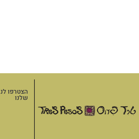
הצטרפו לני
שלנו