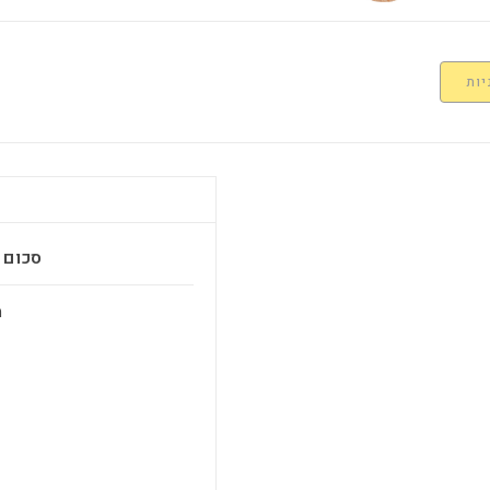
יות
סכום ב
מ