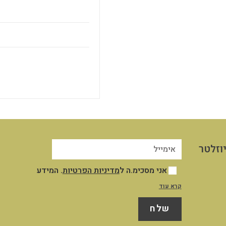
וזלטר
אני מסכימ.ה ל
מדיניות הפרטיות
. המידע
שייאסף אודותיי במסגרת השימוש שלי באתר
קרא עוד
יישמר במאגר המידע שבשליטת החברה לצורך
שלח
ניהול וייעול השירות והקשר עמי, לצרכים
תפעוליים ושיווקיים כמפורט במדיניות