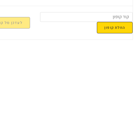
לעדכן סל קנ
החלת קופון