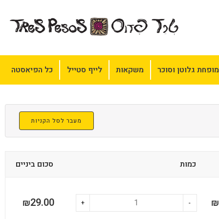
ופחת גלוטן וסוכר
משקאות
לייף סטייל
כל הפיאסטה
מעבר לסל הקניות
כמות
סכום ביניים
29.00
₪
₪
+
-