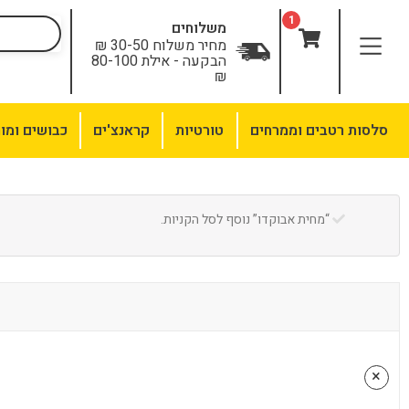
לתוכן
1
משלוחים
מחיר משלוח 30-50 ₪
הבקעה - אילת 80-100
₪
סלסות רטבים וממרחים
טורטיות
קראנצ'ים
כבושים ומו
“מחית אבוקדו” נוסף לסל הקניות.
×