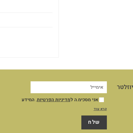
וזלטר
אני מסכימ.ה ל
מדיניות הפרטיות
. המידע
שייאסף אודותיי במסגרת השימוש שלי באתר
קרא עוד
יישמר במאגר המידע שבשליטת החברה לצורך
שלח
ניהול וייעול השירות והקשר עמי, לצרכים
תפעוליים ושיווקיים כמפורט במדיניות