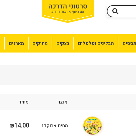
תססים
תבלינים ופלפלים
בצקים
מתוקים
מארזים
מ
מוצר
מחיר
14.00
₪
מחית אבוקדו