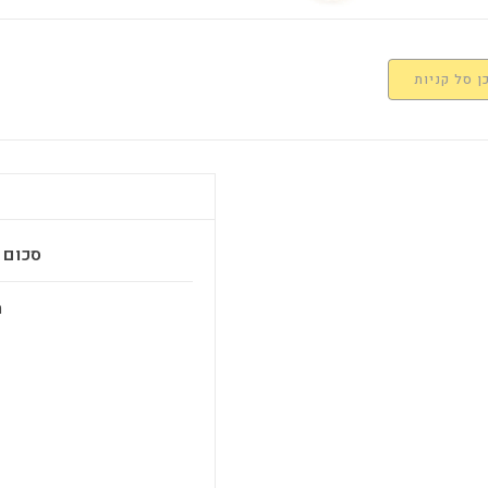
 סל קניות
סכום ב
מ