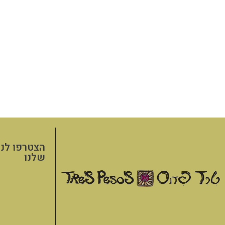
הצטרפו לני
שלנו