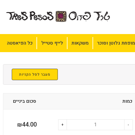
ופחת גלוטן וסוכר
משקאות
לייף סטייל
כל הפיאסטה
מעבר לסל הקניות
כמות
סכום ביניים
44.00
₪
+
-