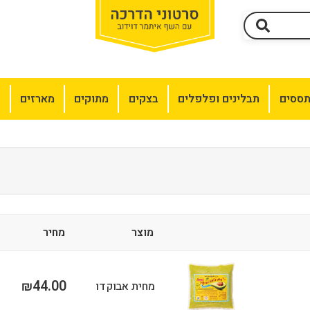
תססים
תבלינים ופלפלים
בצקים
מתוקים
מארזים
מ
מוצר
מחיר
44.00
₪
מחית אבוקדו