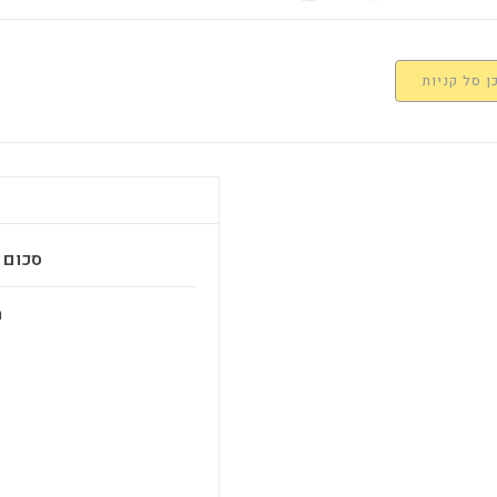
 סל קניות
סכום ב
מ