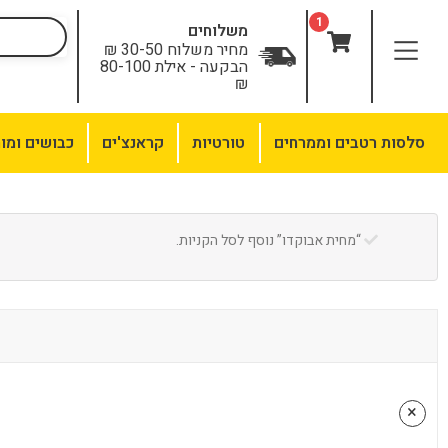
לתוכן
1
משלוחים
מחיר משלוח 30-50 ₪
הבקעה - אילת 80-100
₪
סלסות רטבים וממרחים
טורטיות
קראנצ'ים
כבושים ומו
“מחית אבוקדו” נוסף לסל הקניות.
×