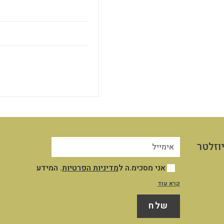
וזלטר
אני מסכימ.ה ל
מדיניות הפרטיות
. המידע
שייאסף אודותיי במסגרת השימוש שלי באתר
קרא עוד
יישמר במאגר המידע שבשליטת החברה לצורך
שלח
ניהול וייעול השירות והקשר עמי, לצרכים
תפעוליים ושיווקיים כמפורט במדיניות