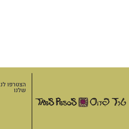
הצטרפו לני
שלנו