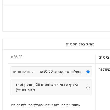
סה"כ בסל הקניות
86.00
יניים
₪
שלוח
50.00
משלוח עד הבית:
₪
ימי חלוקה: חצרים
איסוף עצמי - השופטים 26 , חולון (טרז
פזוס בווייז)
אפשרויות המשלוח יעודכנו במהלך התשלום בקופה.