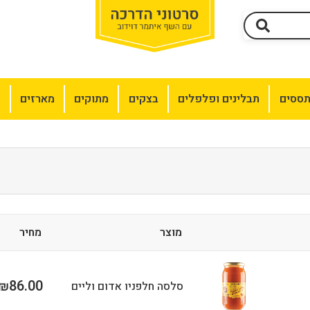
תססים
תבלינים ופלפלים
בצקים
מתוקים
מארזים
מ
מוצר
מחיר
86.00
₪
סלסה חלפניו אדום וליים