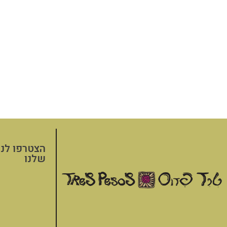
הצטרפו לני
שלנו