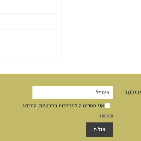
וזלטר
אני מסכימ.ה ל
מדיניות הפרטיות
. המידע
שייאסף אודותיי במסגרת השימוש שלי באתר
קרא עוד
יישמר במאגר המידע שבשליטת החברה לצורך
שלח
ניהול וייעול השירות והקשר עמי, לצרכים
תפעוליים ושיווקיים כמפורט במדיניות