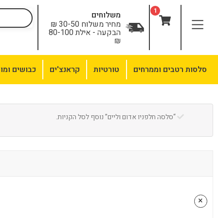
לתוכן
1
משלוחים
מחיר משלוח 30-50 ₪
הבקעה - אילת 80-100
₪
סלסות רטבים וממרחים
טורטיות
קראנצ'ים
כבושים ומו
“סלסה חלפניו אדום וליים” נוסף לסל הקניות.
×