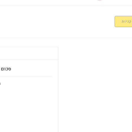
קניות
סכום ב
מ