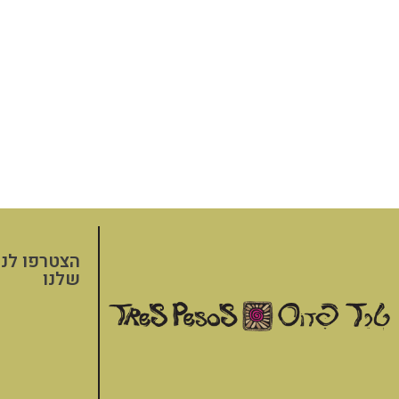
הצטרפו לני
שלנו