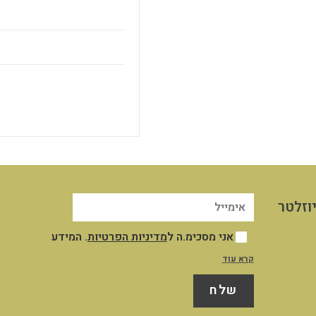
וזלטר
אני מסכימ.ה ל
מדיניות הפרטיות
. המידע
שייאסף אודותיי במסגרת השימוש שלי באתר
קרא עוד
יישמר במאגר המידע שבשליטת החברה לצורך
שלח
ניהול וייעול השירות והקשר עמי, לצרכים
תפעוליים ושיווקיים כמפורט במדיניות