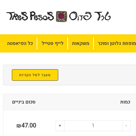
ופחת גלוטן וסוכר
משקאות
לייף סטייל
כל הפיאסטה
מעבר לסל הקניות
כמות
סכום ביניים
47.00
₪
+
-