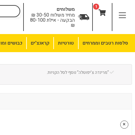
לתוכן
1
משלוחים
מחיר משלוח 30-50 ₪
הבקעה - אילת 80-100
₪
סלסות רטבים וממרחים
טורטיות
קראנצ'ים
כבושים ומו
“מרינדה צ'יפוטלה” נוסף לסל הקניות.
×