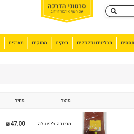
תססים
תבלינים ופלפלים
בצקים
מתוקים
מארזים
מ
מוצר
מחיר
47.00
₪
מרינדה צ'יפוטלה