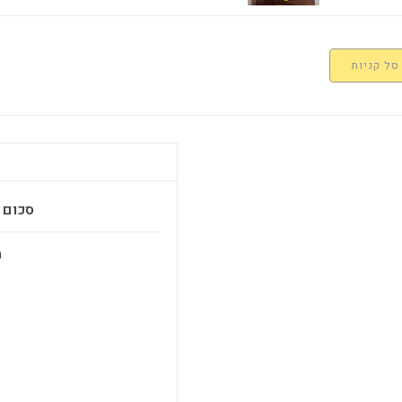
סל קניות
סכום ב
מ