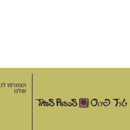
הצטרפו לני
שלנו