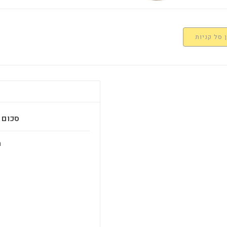
 סל קניות
סכום ב
מ