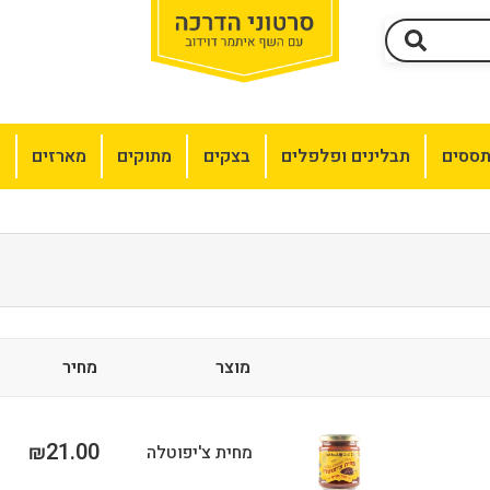
תססים
תבלינים ופלפלים
בצקים
מתוקים
מארזים
מ
מוצר
מחיר
21.00
₪
מחית צ'יפוטלה