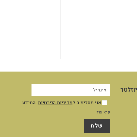
וזלטר
אני מסכימ.ה ל
מדיניות הפרטיות
. המידע
שייאסף אודותיי במסגרת השימוש שלי באתר
קרא עוד
יישמר במאגר המידע שבשליטת החברה לצורך
שלח
ניהול וייעול השירות והקשר עמי, לצרכים
תפעוליים ושיווקיים כמפורט במדיניות