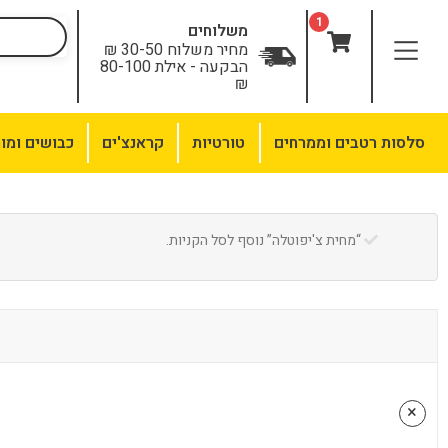
לתוכן
1
משלוחים
מחיר משלוח 30-50 ₪
הבקעה - אילת 80-100
₪
סלסות רטבים וממרחים
טורטיות
קראנצ'ים
כבושים ומו
“מחית צ'יפוטלה” נוסף לסל הקניות.
×