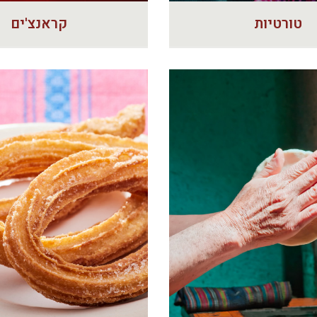
טורטיות
קראנצ'ים