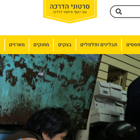
תססים
תבלינים ופלפלים
בצקים
מתוקים
מארזים
מ