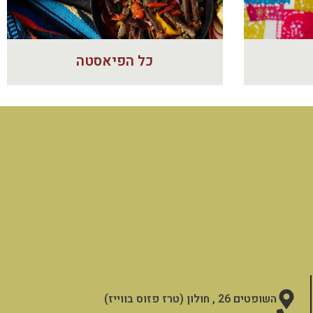
כל הפיאסטה
השופטים 26 , חולון (טרז פזוס בווייז)