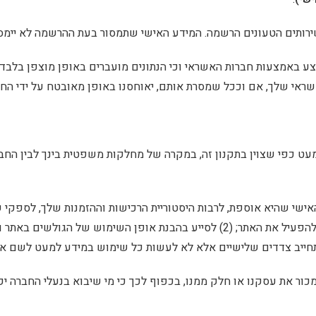
ותים הטעונים הרשמה. המידע האישי שתמסור בעת ההרשמה לא יימסר
ע באמצעות חברות האשראי וכי הנתונים מועברים באופן מוצפן בלבד ו
ראי שלך, אם וככל שמסרת אותם, יאוחסנו באופן מאובטח על ידי הח
עט כפי שצוין בתקנון זה, במקרה של מחלקות משפטית בינך לבין החבר
האישי שהיא אוספת, לרבות היסטוריית הרכישות וההזמנות שלך, לספקי 
חייב צדדים שלישיים אלא לא לעשות כל שימוש במידע למעט לשם אס
כור את עסקנו או חלק ממנו, בכפוף לכך כי מי שיבוא בנעלי החברה יק