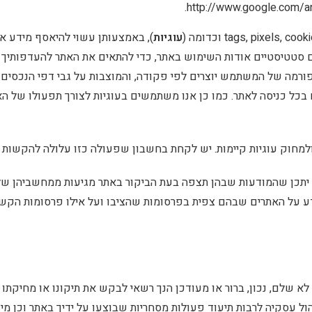
.
http://www.google.com/a
עוגיות
), באמצעותן עשוי להיאסף מידע א
ם סטטיסטיים אודות השימוש באתר, כדי להתאים את האתר להעדפותיך הא
רמה של המשתמש יוצרים לפי פקודה, והמוצבות על גבי דפי הנכסים הד
 בכל כניסה לאתר. כמו כן אנו משתמשים בעוגיות לצורך תפעולו של הא
למחוק עוגיות קיימות. יש לקחת בחשבון שפעולה כזו עלולה להקשות
יתכן שהמודעות שבהן תצפה בעת הביקור באתר מגיעות ממחשביהן של א
ע על האתרים שבהם צפית בפרסומות שהציבו ועל אילו פרסומות הקשת
 שלם, נכון, ברור או מעודכן הנך רשאי לבקש את תיקונו או מחיקתו 
 עסקיה לרבות תיעוד פעולות מסחריות שבוצעו על ידיך באתר וכן מיד