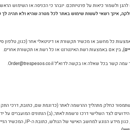
להגן ולשמור כיאות על פרטיותכם. יובהר כי הכניסה או השימוש הראש
לקה, אינך רשאי לעשות שימוש באתר לכל מטרה שהיא ולא תהיה לך כ
מצעות כל מחשב או מכשיר תקשורת או דיגיטאלי אחר (כגון, טלפון סל
ים
), בין אם באמצעות רשת האינטרנט או כל רשת או תקשורת אחרים.
ור עמה קשר בכל שאלה או בקשה לדוא"ל
Order@trespesos.co.il
.
שתמסור כחלק מתהליך ההרשמה לאתר (כדוגמת שם, כתובת, דרכי התקשר
הידועים לצד השלישי דרכו נרשמת לאתר; (ב) הנתונים המועברים על יד
במהלך הגלישה באתר ו/או במהלך הש
שי)
.