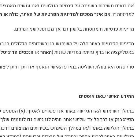
אנו רואים חשיבות בשמירה על פרטיות הגולשים ואנו עושים מאמצים 
למדיניות זו.
אם אינך מסכים למדיניות הפרטיות של האתר, כולה או ח
מדיניות פרטיות זו מנוסחת בלשון זכר אך מכוונת לשני המינים.
מדיניות הפרטיות באתר חלה על השימוש בו ובשירותים הכלולים בו בא
באפליקציה או בדף נחיתה במדיות שונות (
האתר
או
הנכסים הדיגיטלי
טרז פזוס היא בעלת השליטה במידע האישי הנאסף אודותך וניתן ליצ
המידע האישי שאנו אוספים
במהלך השימוש ו/או הגלישה באתר אנו עשויים לאסוף: (א) הנתונים 
הפייסבוק או דרך כל צד שלישי אחר, תהיה לנו גישה גם לנתונים שלך 
הגולשים באתר לרבות צפייה ובחירה של מוצרים ורכישתם
(המידע האי