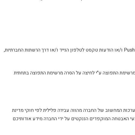
החברה תהיה רשאית להשתמש במידע, בין היתר, לצורך דיוור מידע ותכנים אל הגולשים באמצעות דואר אלקטרוני ו/או התראות Push Notifications ו/או הודעות טקסט לטלפון הנייד ו/או דרך הרשתות החברתיות,
 מרשימת התפוצה ע"י לחיצה על הסרה מרשימת התפוצה בתחתית
רכות המחשוב של החברה מהווה עבירה פלילית לפי חוקי מדינת
עי האבטחה המוקפדים הננקטים על ידי החברה מידע אודותיכם