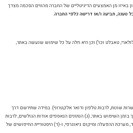
ון באיזו מן האמצעים הדיגיטליים של החברה מהווים הסכמה מצדך
ל טענה, תביעה ו/או דרישה כלפי החברה.
ולארי, טאבלט וכו') וכן היא חלה על כל שימוש שנעשה באתר,
ות שונות, לרבות טלפון ודואר אלקטרוני). במידה שתירשם דרך
ך בזמן השימוש באתר; (ג) הנתונים הנאספים אודות הגולשים, לרבות
ימוש בשירותים המוצעים דרכו, כגון מידע הנוגע למחשב האישי של הגולש, כתובת ה-IP, המכשיר הנייד, מערכת ההפעלה ומיקום גיאוגרפי, ו-(ד) היסטוריית החיפושים של