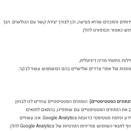
תים והתכנים שהיא מציעה, וכן לצורך יצירת קשר עם הגולשים. הנך
וש כאמור וכמפורט להלן:
וח וניתוחי מדיה דיגיטלית;
סומות של אתרי צדדים שלישיים בהם המשתמש עשוי לבקר;
נתונים הסטטיסטיים)
. הנתונים הסטטיסטיים עוזרים לנו לבחון
ק את הנתונים הסטטיסטיים עם שותפינו, בהתאם לתנאים
מסחריים שאנו קובעים לפי שיקול דעתנו הבלעדי. כמו כן, אנו עשויים לנתח את הנתונים הסטטיסטיים באמצעות תוכנות המספקות שירותי מידע וניתוח סטטיסטי כדוגמת Google Analytics. אנו עשויים
להשתמש במידע שאנו מקבלים מ Google Analytics לשיפור המערכת. המידע אשר Google Analytics אוסף לגבי שימושך במערכת הינו כפוף לתנאי השימוש ומדיניות הפרטיות של Google Analytics להלן: