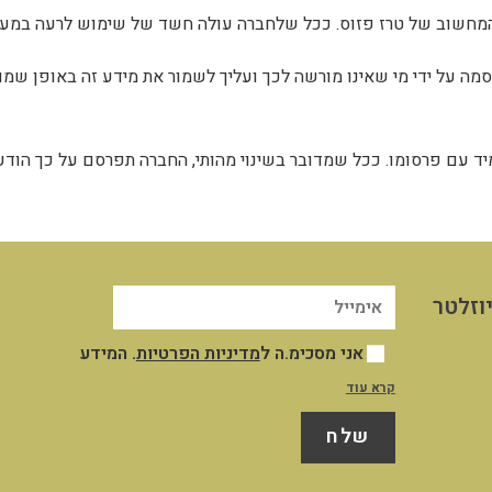
מחשוב של טרז פזוס. ככל שלחברה עולה חשד של שימוש לרעה במערכו
על ידי מי שאינו מורשה לכך ועליך לשמור את מידע זה באופן שמור
מיד עם פרסומו. ככל שמדובר בשינוי מהותי, החברה תפרסם על כך הוד
וזלטר
אני מסכימ.ה ל
מדיניות הפרטיות
. המידע
שייאסף אודותיי במסגרת השימוש שלי באתר
קרא עוד
יישמר במאגר המידע שבשליטת החברה לצורך
שלח
ניהול וייעול השירות והקשר עמי, לצרכים
תפעוליים ושיווקיים כמפורט במדיניות
הפרטיות. לא חלה חובה חוקית למסור את