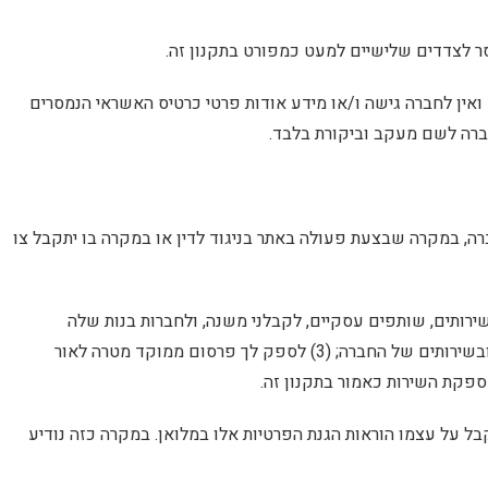
 לצדדים שלישיים למעט כמפורט בתקנון זה.
אין לחברה גישה ו/או מידע אודות פרטי כרטיס האשראי הנמסרים
ברה לשם מעקב וביקורת בלבד.
ה, במקרה שבצעת פעולה באתר בניגוד לדין או במקרה בו יתקבל צו
שירותים, שותפים עסקיים, לקבלני משנה, ולחברות בנות שלה
,( במטרה: (1) לעזור לחברה לספק לך שירותים ו/או להפעיל את האתר; (2) לסייע בהבנת אופן השימוש של הגולשים באתר ובשירותים של החברה; (3) לספק לך פרסום ממוקד מטרה לאור
פקת השירות כאמור בתקנון זה.
בל על עצמו הוראות הגנת הפרטיות אלו במלואן. במקרה כזה נודיע