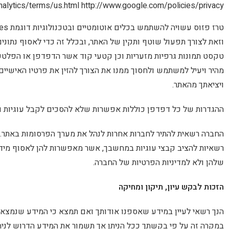
nalytics/terms/us.html
http://www.google.com/policies/privacy
טרז פזוס עשויה להשתמש בכלים אוטומטיים ובטכנולוגיות דוגמת tags, pixels, cookies וכדומה (
וזאת לצורך תפעול שוטף ותקין של האתר, ובכלל זה כדי לאסוף נתוני
טקסט תמונות גרפיות מזעריות וכן קטעי קוד אשר הדפדפן או הפלטפו
מהיר ויעיל למשתמש ולחסוך ממנו את הצורך להזין את פרטיו האישיים
ויציאתך מהאתר.
ההגדרות של כל דפדפן כוללות אפשרות שלא להסכים לקבל עוגיות ו
החברה רשאית להתיר לחברות אחרות לנהל את מערך הפרסומות באתר. 
רשאיות להציב קבצי עוגיות במחשבך, אשר מאפשרות להן לאסוף מיד
שלהן ולא למדיניות הפרטיות של החברה.
הזכות לבקש עיון, תיקון ומחיקה
הנך רשאי לעיין במידע שאספנו אודותך ואם תמצא כי המידע שנמצא לא
במקרה זה על פי בקשתך ככל הניתן אך תשמור את המידע הדרוש לניהול