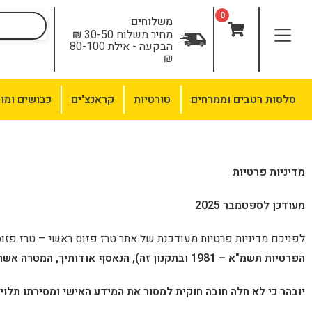
לתוכן
0
משלוחים
מחיר משלוח 30-50 ₪
הבקעה - אילת 80-100
₪
סלסות רטבים וממרחים
טורטיות
קראנצ'ים
כבושים ומו
מדיניות פרטיות
מעודכן לספטמבר 2025
לפניכם מדיניות פרטיות מעודכנת של אתר טרז פזוס
ראשי – טרז פזו
הפרטיות תשמ"א – 1981 ובתקנון זה), הנאסף אודותיך, המטרה אשר לשמה מבוקש המידע האישי, למי יימסר ומטרת המסירה, קיום של זכות לעיין במידע האישי או לבקש את תיקונו.
יובהר כי לא חלה חובה חוקית למסור את המידע האישי ומסירתו תלו