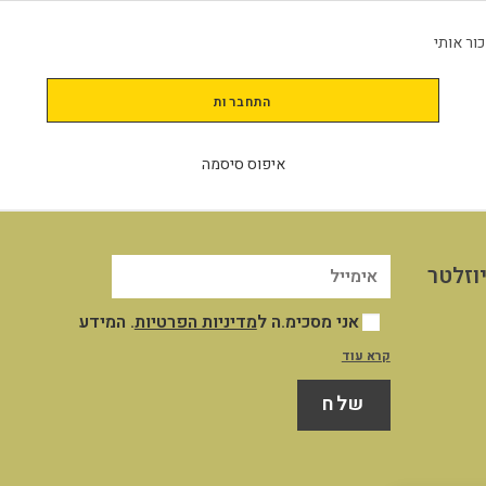
כור אותי
התחברות
איפוס סיסמה
וזלטר
אני מסכימ.ה ל
מדיניות הפרטיות
. המידע
שייאסף אודותיי במסגרת השימוש שלי באתר
קרא עוד
יישמר במאגר המידע שבשליטת החברה לצורך
שלח
ניהול וייעול השירות והקשר עמי, לצרכים
תפעוליים ושיווקיים כמפורט במדיניות
הפרטיות. לא חלה חובה חוקית למסור את
המידע אך אני מודע.ת לכך כי ללא מסירתו לא