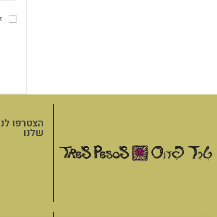
ז
הצטרפו לני
שלנו