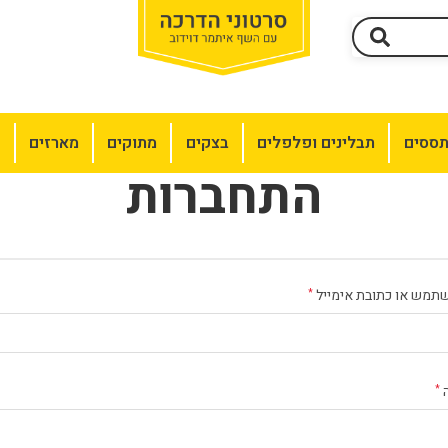
תססים
תבלינים ופלפלים
בצקים
מתוקים
מארזים
מ
התחברות
תמש או כתובת אימייל
*
*