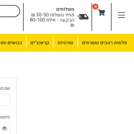
לתוכן
0
משלוחים
מחיר משלוח 30-50 ₪
הבקעה - אילת 80-100
₪
סלסות רטבים וממרחים
טורטיות
קראנצ'ים
כבושים ומו
שם מש
סיסמה