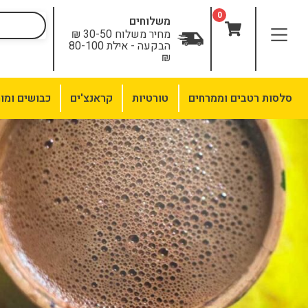
0
משלוחים
מחיר משלוח 30-50 ₪
הבקעה - אילת 80-100
₪
סלסות רטבים וממרחים
טורטיות
קראנצ'ים
כבושים ומו