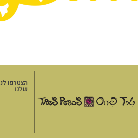
הצטרפו לני
שלנו