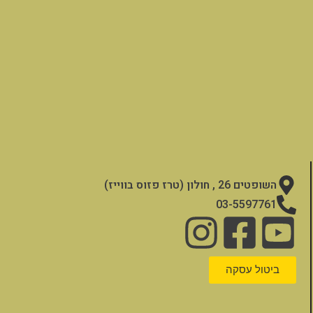
השופטים 26 , חולון (טרז פזוס בווייז)
03-5597761
ביטול עסקה