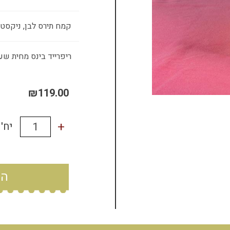
קמח תירס לבן, ניקסט
ריפרייד בינס מחית שע
₪
119.00
+
'יח
הו