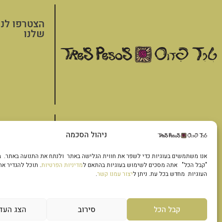
הצטרפו לני
שלנו
אודות
דברו איתנו
סלסות רטבים ו
ניהול הסכמה
בלוג
תקנון האתר
טורטיות
אנו משתמשים בעוגיות כדי לשפר את חווית הגלישה באתר ולנתח את התנועה באתר. 
מדיניות פרטיות
טרז פזוס לעסקים
קראנצ'ים
"קבל הכל" אתה מסכים לשימוש בעוגיות בהתאם ל
מדיניות הפרטיות
. תוכל להגדיר את
הצהרת נגישות
שאלות ותשובות
כבושים ומותסס
העוגיות מחדש בכל עת. ניתן ל
יצור עמנו קשר
.
נקודות מכירה
אזורי חלוקה ומחירים
קבל הכל
סירוב
הצג העד